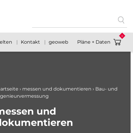
Suchen
nach:
0
welten
Kontakt
geoweb
Pläne + Daten
artseite
›
messen und dokumentieren
›
Bau- und
ngenieurvermessung
messen und
dokumentieren