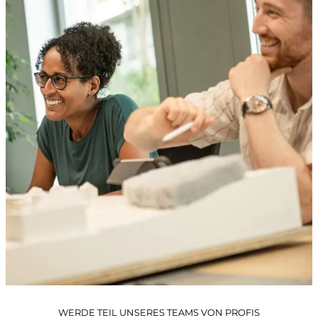
Architektur- und Objektvermessung
Beweissicherung
Werkinformationen
Abflussmessungen
Vertrieb Emlid
prüfen und kontrollieren
Baurecht
Baupolizei
Feuerpolizei
Zivilschutz
Liegenschaftsentwässerung
analysieren und visualisieren
WERDE TEIL UNSERES TEAMS VON PROFIS