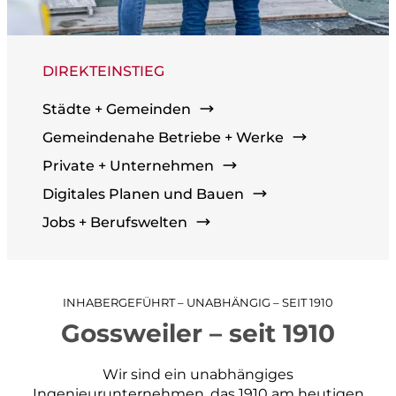
Pläne + Daten
Berufseinstieg
Applikationsentwicklung
Planung im Brandschutz
gemeindenahe Betriebe + Werke
DIREKTEINSTIEG
planen und gestalten
Städte + Gemeinden
Gemeindenahe Betriebe + Werke
Konzepte und Studien
Private + Unternehmen
Richt- und Nutzungsplanung
Digitales Planen und Bauen
Gestaltungspläne und Gebietsentwicklung
Jobs + Berufswelten
Quartier- und Erschliessungsplanung
Verkehrs- und Mobilitätsplanung
Siedlungsentwässerung und GEP
INHABERGEFÜHRT – UNABHÄNGIG – SEIT 1910
Wasserversorgung und GWP
Private + Unternehmen
Gossweiler – seit 1910
Gewässer und Naturgefahren
Landmanagement
Wir sind ein unabhängiges
Ingenieurunternehmen, das 1910 am heutigen