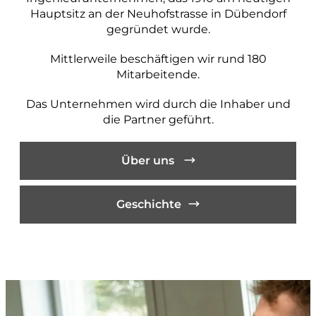
projektieren und bauen
Hauptsitz an der Neuhofstrasse in Dübendorf
gegründet wurde.
Strassenbau
Mittlerweile beschäftigen wir rund 180
Kanalisationsbau
Mitarbeitende.
Werkleitungen
Das Unternehmen wird durch die Inhaber und
Anlagen der Siedlungswasserwirtschaft
die Partner geführt.
Wasserbau
Güterwege, Drainagen und Bewässerung
Über uns
BIM
Geschichte
messen und dokumentieren
Katasternachführung
Bau- und Ingenieurvermessung
Monitoring