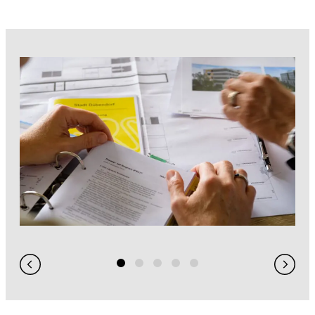
GIS / WebGIS geoweb
GIS-Analysen
Projekt-Visualisierungen
3D-Stadtmodell
Hydraulische Simulationen