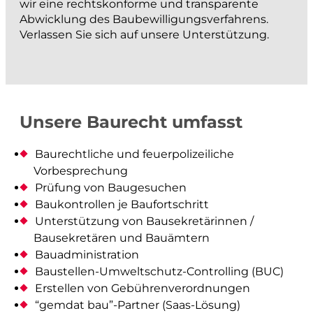
wir eine rechtskonforme und transparente
Architektur- und Objektvermessung
Abwicklung des Baubewilligungsverfahrens.
Beweissicherung
Verlassen Sie sich auf unsere Unterstützung.
Werkinformationen
Abflussmessungen
Vertrieb Emlid
Unsere Baurecht umfasst
prüfen und kontrollieren
Baurechtliche und feuerpolizeiliche
Baurecht
Vorbesprechung
Prüfung von Baugesuchen
Baupolizei
Baukontrollen je Baufortschritt
Feuerpolizei
Unterstützung von Bausekretärinnen /
Zivilschutz
Bausekretären und Bauämtern
Bauadministration
Liegenschaftsentwässerung
Baustellen-Umweltschutz-Controlling (BUC)
Erstellen von Gebührenverordnungen
analysieren und visualisieren
“gemdat bau”-Partner (Saas-Lösung)