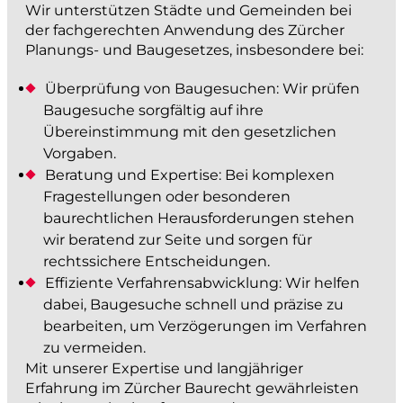
Wir unterstützen Städte und Gemeinden bei
projektieren und bauen
der fachgerechten Anwendung des Zürcher
Planungs- und Baugesetzes, insbesondere bei:
Strassenbau
Überprüfung von Baugesuchen: Wir prüfen
Kanalisationsbau
Baugesuche sorgfältig auf ihre
Werkleitungen
Übereinstimmung mit den gesetzlichen
Anlagen der Siedlungswasserwirtschaft
Vorgaben.
Beratung und Expertise: Bei komplexen
Wasserbau
Fragestellungen oder besonderen
Güterwege, Drainagen und Bewässerung
baurechtlichen Herausforderungen stehen
BIM
wir beratend zur Seite und sorgen für
rechtssichere Entscheidungen.
messen und dokumentieren
Effiziente Verfahrensabwicklung: Wir helfen
dabei, Baugesuche schnell und präzise zu
bearbeiten, um Verzögerungen im Verfahren
Katasternachführung
zu vermeiden.
Bau- und Ingenieurvermessung
Mit unserer Expertise und langjähriger
Monitoring
Erfahrung im Zürcher Baurecht gewährleisten