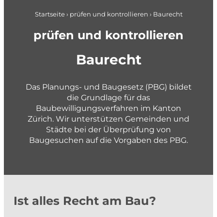
Pläne + Daten
Berufseinstieg
Applikationsentwicklung
Startseite
›
prüfen und kontrollieren
›
Baurecht
Planung im Brandschutz
gemeindenahe Betriebe + Werke
prüfen und kontrollieren
planen und gestalten
Baurecht
Konzepte und Studien
Das Planungs- und Baugesetz (PBG) bildet
Richt- und Nutzungsplanung
die Grundlage für das
Baubewilligungsverfahren im Kanton
Gestaltungspläne und Gebietsentwicklung
Zürich. Wir unterstützen Gemeinden und
Quartier- und Erschliessungsplanung
Städte bei der Überprüfung von
Verkehrs- und Mobilitätsplanung
Baugesuchen auf die Vorgaben des PBG.
Siedlungsentwässerung und GEP
Wasserversorgung und GWP
Private + Unternehmen
Gewässer und Naturgefahren
Ist alles Recht am Bau?
Landmanagement