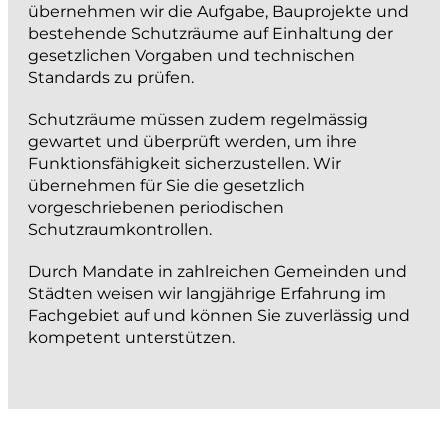
übernehmen wir die Aufgabe, Bauprojekte und
projektieren und bauen
bestehende Schutzräume auf Einhaltung der
gesetzlichen Vorgaben und technischen
Strassenbau
Standards zu prüfen.
Kanalisationsbau
Schutzräume müssen zudem regelmässig
Werkleitungen
gewartet und überprüft werden, um ihre
Funktionsfähigkeit sicherzustellen. Wir
Anlagen der Siedlungswasserwirtschaft
übernehmen für Sie die gesetzlich
Wasserbau
vorgeschriebenen periodischen
Güterwege, Drainagen und Bewässerung
Schutzraumkontrollen.
BIM
Durch Mandate in zahlreichen Gemeinden und
Städten weisen wir langjährige Erfahrung im
messen und dokumentieren
Fachgebiet auf und können Sie zuverlässig und
kompetent unterstützen.
Katasternachführung
Bau- und Ingenieurvermessung
Monitoring