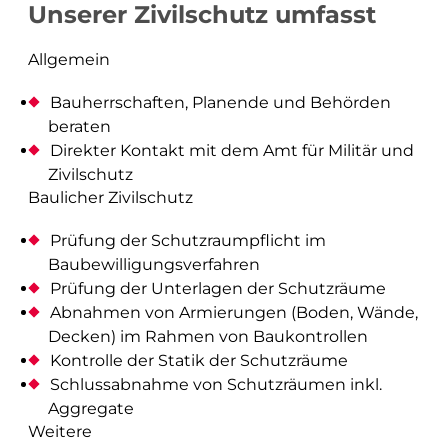
Unserer Zivilschutz umfasst
Architektur- und Objektvermessung
Beweissicherung
Allgemein
Werkinformationen
Bauherrschaften, Planende und Behörden
Abflussmessungen
beraten
Vertrieb Emlid
Direkter Kontakt mit dem Amt für Militär und
Zivilschutz
prüfen und kontrollieren
Baulicher Zivilschutz
Prüfung der Schutzraumpflicht im
Baurecht
Baubewilligungsverfahren
Baupolizei
Prüfung der Unterlagen der Schutzräume
Feuerpolizei
Abnahmen von Armierungen (Boden, Wände,
Zivilschutz
Decken) im Rahmen von Baukontrollen
Kontrolle der Statik der Schutzräume
Liegenschaftsentwässerung
Schlussabnahme von Schutzräumen inkl.
Aggregate
analysieren und visualisieren
Weitere