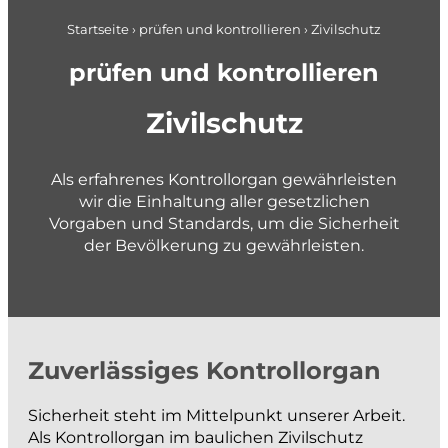
Pläne + Daten
Berufseinstieg
Applikationsentwicklung
Startseite
›
prüfen und kontrollieren
›
Zivilschutz
Planung im Brandschutz
gemeindenahe Betriebe + Werke
prüfen und kontrollieren
planen und gestalten
Zivilschutz
Konzepte und Studien
Als erfahrenes Kontrollorgan gewährleisten
Richt- und Nutzungsplanung
wir die Einhaltung aller gesetzlichen
Vorgaben und Standards, um die Sicherheit
Gestaltungspläne und Gebietsentwicklung
der Bevölkerung zu gewährleisten.
Quartier- und Erschliessungsplanung
Verkehrs- und Mobilitätsplanung
Siedlungsentwässerung und GEP
Wasserversorgung und GWP
Private + Unternehmen
Zuverlässiges Kontrollorgan
Gewässer und Naturgefahren
Landmanagement
Sicherheit steht im Mittelpunkt unserer Arbeit.
Als Kontrollorgan im baulichen Zivilschutz