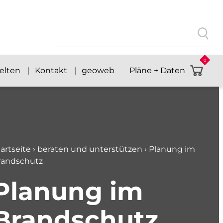
Suchen
nach:
0
welten
Kontakt
geoweb
Pläne + Daten
artseite
›
beraten und unterstützen
›
Planung im
randschutz
Planung im
Brandschutz