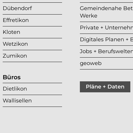
Dübendorf
Gemeindenahe Betr
Werke
Effretikon
Private + Unterne
Kloten
Digitales Planen +
Wetzikon
Jobs + Berufswelte
Zumikon
geoweb
Büros
Pläne + Daten
Dietlikon
Wallisellen