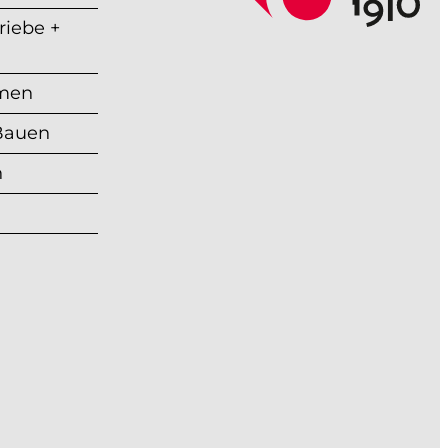
iebe +
hmen
 Bauen
n