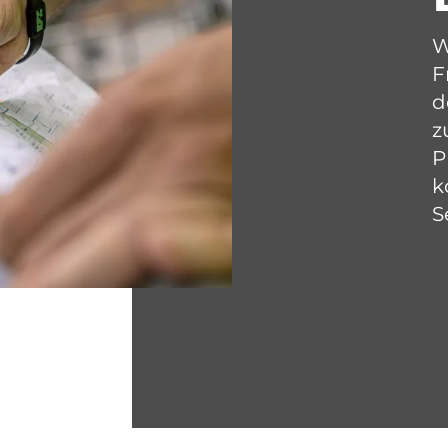
W
F
d
z
P
k
S