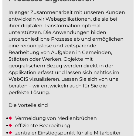
projektieren und bauen
In enger Zusammenarbeit mit unseren Kunden
entwickeln wir Webapplikationen, die sie bei
Strassenbau
ihrer digitalen Transformation optimal
Kanalisationsbau
unterstützen. Die Anwendungen bilden
unterschiedliche Prozesse ab und ermöglichen
Werkleitungen
eine reibungslose und zeitsparende
Anlagen der Siedlungswasserwirtschaft
Bearbeitung von Aufgaben in Gemeinden,
Städten oder Werken. Objekte mit
Wasserbau
geografischem Bezug werden direkt in der
Güterwege, Drainagen und Bewässerung
Applikation erfasst und lassen sich nahtlos im
BIM
WebGIS visualisieren. Lassen Sie sich von uns
beraten – wir entwickeln auch für Sie die
perfekte Lösung.
messen und dokumentieren
Die Vorteile sind
Katasternachführung
Vermeidung von Medienbrüchen
Bau- und Ingenieurvermessung
effiziente Bearbeitung
Monitoring
zentraler Einstiegspunkt für alle Mitarbeiter