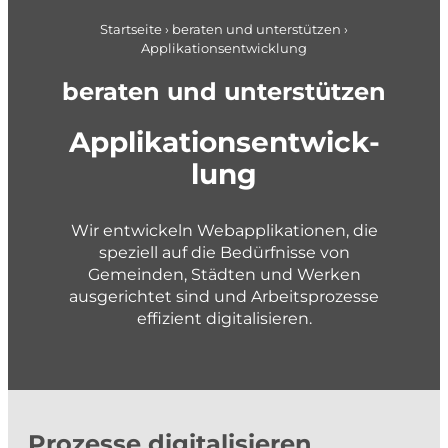
Pläne + Daten
Berufseinstieg
Applikationsentwicklung
Startseite
›
beraten und unterstützen
›
Applikationsentwicklung
Planung im Brandschutz
gemeindenahe Betriebe + Werke
beraten und unterstützen
planen und gestalten
Appli­kations­ent­wick­
Konzepte und Studien
lung
Richt- und Nutzungsplanung
Gestaltungspläne und Gebietsentwicklung
Wir entwickeln Webapplikationen, die
speziell auf die Bedürfnisse von
Quartier- und Erschliessungsplanung
Gemeinden, Städten und Werken
Verkehrs- und Mobilitätsplanung
ausgerichtet sind und Arbeitsprozesse
effizient digitalisieren.
Siedlungsentwässerung und GEP
Wasserversorgung und GWP
Private + Unternehmen
Gewässer und Naturgefahren
Landmanagement
Prozesse digitalisieren