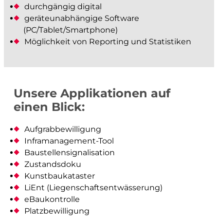
Architektur- und Objektvermessung
durchgängig digital
geräteunabhängige Software
Beweissicherung
(PC/Tablet/Smartphone)
Werkinformationen
Möglichkeit von Reporting und Statistiken
Abflussmessungen
Vertrieb Emlid
prüfen und kontrollieren
Unsere Applikationen auf
einen Blick:
Baurecht
Aufgrabbewilligung
Baupolizei
Inframanagement-Tool
Feuerpolizei
Baustellensignalisation
Zivilschutz
Zustandsdoku
Kunstbaukataster
Liegenschaftsentwässerung
LiEnt (Liegenschaftsentwässerung)
eBaukontrolle
analysieren und visualisieren
Platzbewilligung