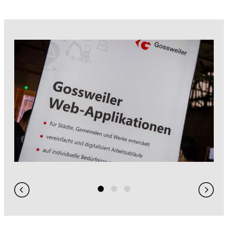
GIS / WebGIS geoweb
GIS-Analysen
Projekt-Visualisierungen
3D-Stadtmodell
Hydraulische Simulationen