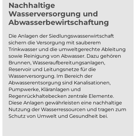
Nachhaltige
projektieren und bauen
Wasserversorgung und
Abwasserbewirtschaftung
Strassenbau
Kanalisationsbau
Die Anlagen der Siedlungswasserwirtschaft
Werkleitungen
sichern die Versorgung mit sauberem
Trinkwasser und die umweltgerechte Ableitung
Anlagen der Siedlungswasserwirtschaft
sowie Reinigung von Abwasser. Dazu gehören
Wasserbau
Brunnen, Wasseraufbereitungsanlagen,
Güterwege, Drainagen und Bewässerung
Reservoir und Leitungsnetze für die
Wasserversorgung. Im Bereich der
BIM
Abwasserentsorgung sind
Kanalisationen
,
Pumpwerke
, Kläranlagen und
messen und dokumentieren
Regenrückhaltebecken
zentrale Elemente.
Diese Anlagen gewährleisten eine nachhaltige
Nutzung der Wasserressourcen und tragen zum
Katasternachführung
Schutz von Umwelt und Gesundheit bei.
Bau- und Ingenieurvermessung
Monitoring