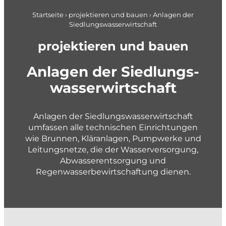
Pläne + Daten
Berufseinstieg
Applikationsentwicklung
Startseite
›
projektieren und bauen
›
Anlagen der
Siedlungswasserwirtschaft
Planung im Brandschutz
gemeindenahe Betriebe + Werke
projektieren und bauen
planen und gestalten
Anlagen der Sied­lungs­
Konzepte und Studien
was­ser­wirt­schaft
Richt- und Nutzungsplanung
Gestaltungspläne und Gebietsentwicklung
Anlagen der Siedlungswasserwirtschaft
umfassen alle technischen Einrichtungen
Quartier- und Erschliessungsplanung
wie Brunnen, Kläranlagen, Pumpwerke und
Verkehrs- und Mobilitätsplanung
Leitungsnetze, die der Wasserversorgung,
Abwasserentsorgung und
Siedlungsentwässerung und GEP
Regenwasserbewirtschaftung dienen.
Wasserversorgung und GWP
Private + Unternehmen
Gewässer und Naturgefahren
Landmanagement