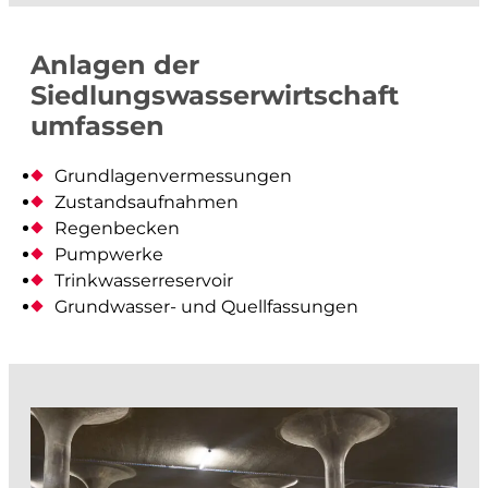
Architektur- und Objektvermessung
Beweissicherung
Anlagen der
Werkinformationen
Siedlungswasserwirtschaft
Abflussmessungen
umfassen
Vertrieb Emlid
Grundlagenvermessungen
Zustandsaufnahmen
prüfen und kontrollieren
Regenbecken
Pumpwerke
Baurecht
Trinkwasserreservoir
Baupolizei
Grundwasser- und Quellfassungen
Feuerpolizei
Zivilschutz
Liegenschaftsentwässerung
analysieren und visualisieren