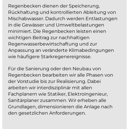
projektieren und bauen
Regenbecken dienen der Speicherung,
Rückhaltung und kontrollierten Ableitung von
Mischabwasser. Dadurch werden Entlastungen
Strassenbau
in die Gewässer und Umweltbelastungen
Kanalisationsbau
minimiert. Die Regenbecken leisten einen
wichtigen Beitrag zur nachhaltigen
Werkleitungen
Regenwasserbewirtschaftung und zur
Anlagen der Siedlungswasserwirtschaft
Anpassung an veränderte Klimabedingungen
Wasserbau
wie häufigere Starkregenereignisse.
Güterwege, Drainagen und Bewässerung
Für die Sanierung oder den Neubau von
BIM
Regenbecken bearbeiten wir alle Phasen von
der Vorstudie bis zur Realisierung. Dabei
arbeiten wir interdisziplinär mit allen
messen und dokumentieren
Fachplanern wie Statiker, Elektroingenieur,
Sanitärplaner zusammen. Wir erheben alle
Katasternachführung
Grundlagen, dimensionieren die Anlage nach
den gesetzlichen Anforderungen.
Bau- und Ingenieurvermessung
Monitoring