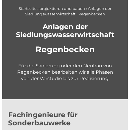
Pläne + Daten
Berufseinstieg
Applikationsentwicklung
Startseite
›
projektieren und bauen
›
Anlagen der
Siedlungswasserwirtschaft
›
Regenbecken
Planung im Brandschutz
gemeindenahe Betriebe + Werke
Anlagen der
planen und gestalten
Siedlungswasserwirtschaft
Regenbecken
Konzepte und Studien
Richt- und Nutzungsplanung
Für die Sanierung oder den Neubau von
Gestaltungspläne und Gebietsentwicklung
Regenbecken bearbeiten wir alle Phasen
Quartier- und Erschliessungsplanung
von der Vorstudie bis zur Realisierung.
Verkehrs- und Mobilitätsplanung
Siedlungsentwässerung und GEP
Wasserversorgung und GWP
Private + Unternehmen
Gewässer und Naturgefahren
Fachingenieure für
Landmanagement
Sonderbauwerke