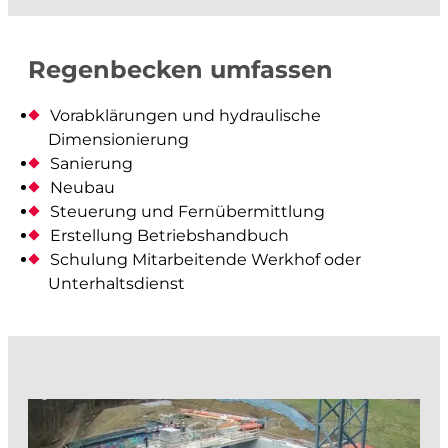
Architektur- und Objektvermessung
Beweissicherung
Regenbecken umfassen
Werkinformationen
Abflussmessungen
Vorabklärungen und hydraulische
Vertrieb Emlid
Dimensionierung
Sanierung
prüfen und kontrollieren
Neubau
Steuerung und Fernübermittlung
Erstellung Betriebshandbuch
Baurecht
Schulung Mitarbeitende Werkhof oder
Baupolizei
Unterhaltsdienst
Feuerpolizei
Zivilschutz
Liegenschaftsentwässerung
analysieren und visualisieren