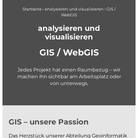
Pläne + Daten
Berufseinstieg
Applikationsentwicklung
Startseite
›
analysieren und visualisieren
›
GIS /
WebGIS
Planung im Brandschutz
gemeindenahe Betriebe + Werke
analysieren und
planen und gestalten
visualisieren
GIS / WebGIS
Konzepte und Studien
Richt- und Nutzungsplanung
Jedes Projekt hat einen Raumbezug – wir
Gestaltungspläne und Gebietsentwicklung
machen ihn sichtbar am Arbeitsplatz oder
Quartier- und Erschliessungsplanung
von unterwegs.
Verkehrs- und Mobilitätsplanung
Siedlungsentwässerung und GEP
Wasserversorgung und GWP
Private + Unternehmen
Gewässer und Naturgefahren
GIS – unsere Passion
Landmanagement
Das Herzstück unserer Abteilung Geoinformatik