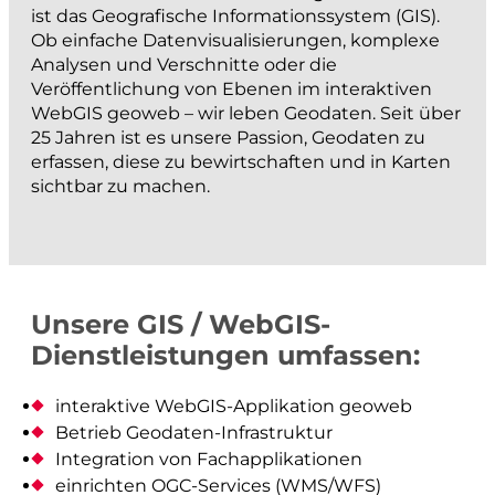
ist das Geografische Informationssystem (GIS).
projektieren und bauen
Ob einfache Datenvisualisierungen, komplexe
Analysen und Verschnitte oder die
Strassenbau
Veröffentlichung von Ebenen im
interaktiven
WebGIS geoweb
– wir leben Geodaten. Seit über
Kanalisationsbau
25 Jahren ist es unsere Passion, Geodaten zu
Werkleitungen
erfassen, diese zu bewirtschaften und in Karten
Anlagen der Siedlungswasserwirtschaft
sichtbar zu machen.
Wasserbau
Güterwege, Drainagen und Bewässerung
BIM
Unsere GIS / WebGIS-
messen und dokumentieren
Dienstleistungen umfassen:
Katasternachführung
interaktive WebGIS-Applikation geoweb
Betrieb Geodaten-Infrastruktur
Bau- und Ingenieurvermessung
Integration von Fachapplikationen
Monitoring
einrichten OGC-Services (WMS/WFS)