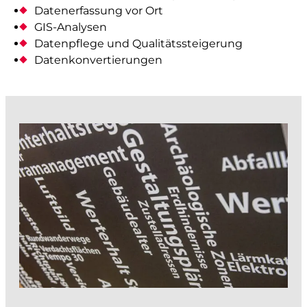
Architektur- und Objektvermessung
Datenerfassung vor Ort
GIS-Analysen
Beweissicherung
Datenpflege und Qualitätssteigerung
Werkinformationen
Datenkonvertierungen
Abflussmessungen
Vertrieb Emlid
prüfen und kontrollieren
Baurecht
Baupolizei
Feuerpolizei
Zivilschutz
Liegenschaftsentwässerung
analysieren und visualisieren