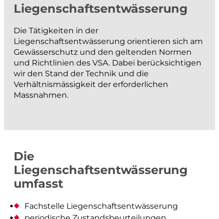
Liegenschafts­ent­wässerung
projektieren und bauen
Die Tätigkeiten in der
Strassenbau
Liegenschaftsentwässerung orientieren sich am
Kanalisationsbau
Gewässerschutz und den geltenden Normen
und Richtlinien des VSA. Dabei berücksichtigen
Werkleitungen
wir den Stand der Technik und die
Anlagen der Siedlungswasserwirtschaft
Verhältnismässigkeit der erforderlichen
Massnahmen.
Wasserbau
Güterwege, Drainagen und Bewässerung
BIM
messen und dokumentieren
Die
Liegenschaftsentwässerung
Katasternachführung
umfasst
Bau- und Ingenieurvermessung
Fachstelle Liegenschaftsentwässerung
Monitoring
periodische Zustandsbeurteilungen