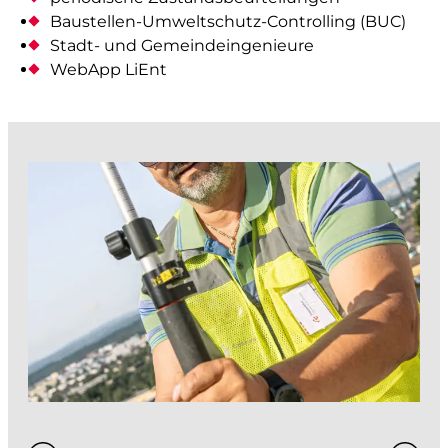
Architektur- und Objektvermessung
Baustellen-Umweltschutz-Controlling (BUC)
Beweissicherung
Stadt- und Gemeindeingenieure
WebApp LiEnt
Werkinformationen
Abflussmessungen
Vertrieb Emlid
prüfen und kontrollieren
Baurecht
Baupolizei
Feuerpolizei
Zivilschutz
Liegenschaftsentwässerung
analysieren und visualisieren