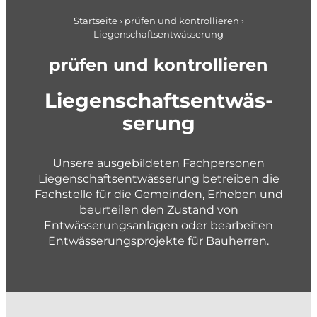
Pläne + Daten
Berufseinstieg
Applikationsentwicklung
Startseite
›
prüfen und kontrollieren
›
Liegenschaftsentwässerung
Planung im Brandschutz
gemeindenahe Betriebe + Werke
prüfen und kontrollieren
planen und gestalten
Lie­gen­­schafts­­ent­­wäs­
Konzepte und Studien
ser­ung
Richt- und Nutzungsplanung
Gestaltungspläne und Gebietsentwicklung
Unsere ausgebildeten Fachpersonen
Liegenschaftsentwässerung betreiben die
Quartier- und Erschliessungsplanung
Fachstelle für die Gemeinden, Erheben und
Verkehrs- und Mobilitätsplanung
beurteilen den Zustand von
Entwässerungsanlagen oder bearbeiten
Siedlungsentwässerung und GEP
Entwässerungsprojekte für Bauherren.
Wasserversorgung und GWP
Private + Unternehmen
Gewässer und Naturgefahren
Landmanagement