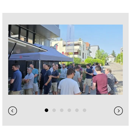
Architektur- und Objektvermessung
Beweissicherung
Werkinformationen
Abflussmessungen
Vertrieb Emlid
prüfen und kontrollieren
Baurecht
Baupolizei
Feuerpolizei
Zivilschutz
Liegenschaftsentwässerung
analysieren und visualisieren