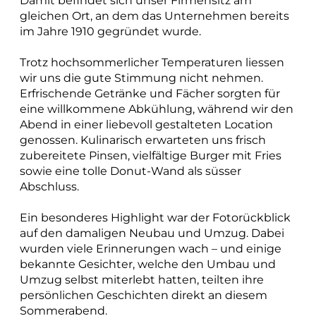
Damit befindet sich unser Firmensitz am
projektieren und bauen
gleichen Ort, an dem das Unternehmen bereits
im Jahre 1910 gegründet wurde.
Strassenbau
Trotz hochsommerlicher Temperaturen liessen
Kanalisationsbau
wir uns die gute Stimmung nicht nehmen.
Erfrischende Getränke und Fächer sorgten für
Werkleitungen
eine willkommene Abkühlung, während wir den
Anlagen der Siedlungswasserwirtschaft
Abend in einer liebevoll gestalteten Location
Wasserbau
genossen. Kulinarisch erwarteten uns frisch
zubereitete Pinsen, vielfältige Burger mit Fries
Güterwege, Drainagen und Bewässerung
sowie eine tolle Donut-Wand als süsser
BIM
Abschluss.
Ein besonderes Highlight war der Fotorückblick
messen und dokumentieren
auf den damaligen
Neubau und Umzug
. Dabei
wurden viele Erinnerungen wach – und einige
Katasternachführung
bekannte Gesichter, welche den Umbau und
Bau- und Ingenieurvermessung
Umzug selbst miterlebt hatten, teilten ihre
persönlichen Geschichten direkt an diesem
Monitoring
Sommerabend.