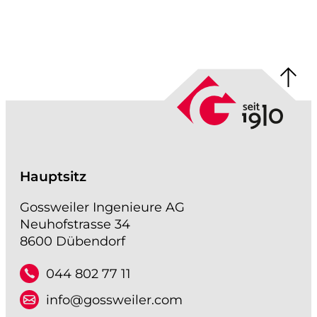
GIS / WebGIS geoweb
GIS-Analysen
Projekt-Visualisierungen
3D-Stadtmodell
Hydraulische Simulationen
Hauptsitz
Gossweiler Ingenieure AG
Neuhofstrasse 34
8600 Dübendorf
044 802 77 11
info@gossweiler.com