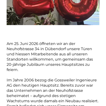
Pläne + Daten
Berufseinstieg
Applikationsentwicklung
Planung im Brandschutz
gemeindenahe Betriebe + Werke
planen und gestalten
Konzepte und Studien
Am 25. Juni 2026 öffneten wir an der
Richt- und Nutzungsplanung
Neuhofstrasse 34 in Dübendorf unsere Türen
Gestaltungspläne und Gebietsentwicklung
und hiessen Mitarbeitende aus all unseren
Standorten willkommen, um gemeinsam das
Quartier- und Erschliessungsplanung
20-jährige Jubiläum unseres Hauptsitzes zu
Verkehrs- und Mobilitätsplanung
feiern.
Siedlungsentwässerung und GEP
Im Jahre 2006 bezog die Gossweiler Ingenieure
Wasserversorgung und GWP
Private + Unternehmen
AG den heutigen Hauptsitz. Bereits zuvor war
Gewässer und Naturgefahren
das Unternehmen an der Neuhofstrasse
beheimatet – aufgrund des stetigen
Landmanagement
Wachstums wurde damals ein Neubau realisiert.