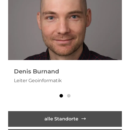
GIS / WebGIS geoweb
GIS-Analysen
Projekt-Visualisierungen
3D-Stadtmodell
Hydraulische Simulationen
Denis Burnand
Leiter Geoinformatik
alle Standorte