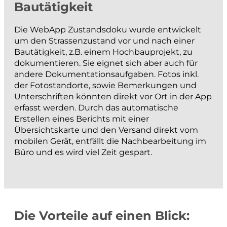
Bautätigkeit
projektieren und bauen
Die WebApp Zustandsdoku wurde entwickelt
Strassenbau
um den Strassenzustand vor und nach einer
Bautätigkeit, z.B. einem Hochbauprojekt, zu
Kanalisationsbau
dokumentieren. Sie eignet sich aber auch für
Werkleitungen
andere Dokumentationsaufgaben. Fotos inkl.
Anlagen der Siedlungswasserwirtschaft
der Fotostandorte, sowie Bemerkungen und
Unterschriften könnten direkt vor Ort in der App
Wasserbau
erfasst werden. Durch das automatische
Güterwege, Drainagen und Bewässerung
Erstellen eines Berichts mit einer
Übersichtskarte und den Versand direkt vom
BIM
mobilen Gerät, entfällt die Nachbearbeitung im
Büro und es wird viel Zeit gespart.
messen und dokumentieren
Katasternachführung
Bau- und Ingenieurvermessung
Die Vorteile auf einen Blick:
Monitoring