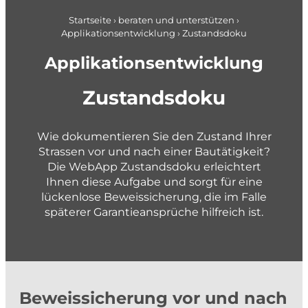
Pläne + Daten
Berufseinstieg
Applikationsentwicklung
Startseite
›
beraten und unterstützen
›
Applikationsentwicklung
›
Zustandsdoku
Planung im Brandschutz
gemeindenahe Betriebe + Werke
Applikationsentwicklung
planen und gestalten
Zustandsdoku
Konzepte und Studien
Richt- und Nutzungsplanung
Wie dokumentieren Sie den Zustand Ihrer
Strassen vor und nach einer Bautätigkeit?
Gestaltungspläne und Gebietsentwicklung
Die WebApp Zustandsdoku erleichtert
Quartier- und Erschliessungsplanung
Ihnen diese Aufgabe und sorgt für eine
lückenlose Beweissicherung, die im Falle
Verkehrs- und Mobilitätsplanung
späterer Garantieansprüche hilfreich ist.
Siedlungsentwässerung und GEP
Wasserversorgung und GWP
Private + Unternehmen
Gewässer und Naturgefahren
Landmanagement
Beweissicherung vor und nach