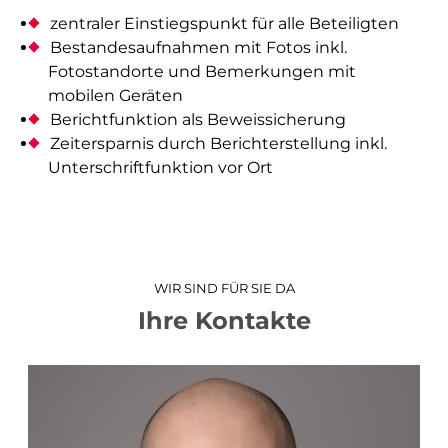
Architektur- und Objektvermessung
zentraler Einstiegspunkt für alle Beteiligten
Beweissicherung
Bestandesaufnahmen mit Fotos inkl.
Fotostandorte und Bemerkungen mit
Werkinformationen
mobilen Geräten
Abflussmessungen
Berichtfunktion als Beweissicherung
Vertrieb Emlid
Zeitersparnis durch Berichterstellung inkl.
Unterschriftfunktion vor Ort
prüfen und kontrollieren
Baurecht
Baupolizei
WIR SIND FÜR SIE DA
Feuerpolizei
Ihre Kontakte
Zivilschutz
Liegenschaftsentwässerung
analysieren und visualisieren