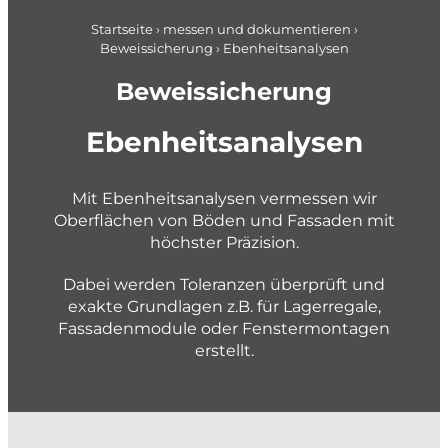
Pläne + Daten
Berufseinstieg
Applikationsentwicklung
Startseite
›
messen und dokumentieren
›
Beweissicherung
›
Ebenheitsanalysen
Planung im Brandschutz
gemeindenahe Betriebe + Werke
Beweissicherung
planen und gestalten
Ebenheitsanalysen
Konzepte und Studien
Richt- und Nutzungsplanung
Mit Ebenheitsanalysen vermessen wir
Oberflächen von Böden und Fassaden mit
Gestaltungspläne und Gebietsentwicklung
höchster Präzision.
Quartier- und Erschliessungsplanung
Dabei werden Toleranzen überprüft und
Verkehrs- und Mobilitätsplanung
exakte Grundlagen z.B. für Lagerregale,
Siedlungsentwässerung und GEP
Fassadenmodule oder Fenstermontagen
erstellt.
Wasserversorgung und GWP
Private + Unternehmen
Gewässer und Naturgefahren
Landmanagement