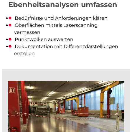
Architektur- und Objektvermessung
Ebenheitsanalysen umfassen
Beweissicherung
Bedürfnisse und Anforderungen klären
Werkinformationen
Oberflächen mittels Laserscanning
Abflussmessungen
vermessen
Punktwolken auswerten
Vertrieb Emlid
Dokumentation mit Differenzdarstellungen
erstellen
prüfen und kontrollieren
Baurecht
Baupolizei
Feuerpolizei
Zivilschutz
Liegenschaftsentwässerung
analysieren und visualisieren