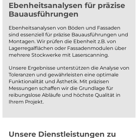
Ebenheitsanalysen für präzise
projektieren und bauen
Bauausführungen
Strassenbau
Ebenheitsanalysen von Böden und Fassaden
Kanalisationsbau
sind essenziell für präzise Bauausführungen und
Werkleitungen
Montagen. Wir prüfen die Ebenheit z.B. von
Lagerregalflächen oder Fassadenmodulen über
Anlagen der Siedlungswasserwirtschaft
mehrere Stockwerke mit Laserscanning.
Wasserbau
Unsere Ergebnisse unterstützen die Analyse von
Güterwege, Drainagen und Bewässerung
Toleranzen und gewährleisten eine optimale
BIM
Funktionalität und Ästhetik. Mit präzisen
Messungen schaffen wir die Grundlage für
reibungslose Abläufe und höchste Qualität in
messen und dokumentieren
Ihrem Projekt.
Katasternachführung
Bau- und Ingenieurvermessung
Monitoring
Unsere Dienstleistungen zu