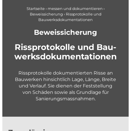
Pläne + Daten
Berufseinstieg
Applikationsentwicklung
Startseite
›
messen und dokumentieren
›
Beweissicherung
›
Rissprotokolle und
Planung im Brandschutz
gemeindenahe Betriebe + Werke
Bauwerksdokumentationen
Beweissicherung
planen und gestalten
Rissprotokolle und Bau­
Konzepte und Studien
werks­dok­umen­ta­tionen
Richt- und Nutzungsplanung
Gestaltungspläne und Gebietsentwicklung
Rissprotokolle dokumentierten Risse an
Quartier- und Erschliessungsplanung
Bauwerken hinsichtlich Lage, Länge, Breite
Verkehrs- und Mobilitätsplanung
und Verlauf. Sie dienen der Feststellung
von Schäden sowie als Grundlage für
Siedlungsentwässerung und GEP
Sanierungsmassnahmen.
Wasserversorgung und GWP
Private + Unternehmen
Gewässer und Naturgefahren
Landmanagement