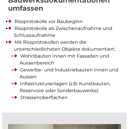
Bauwerksdokumentationen
Architektur- und Objektvermessung
umfassen
Beweissicherung
Werkinformationen
Rissprotokolle vor Baubeginn
Rissprotokolle als Zwischenaufnahme und
Abflussmessungen
Schlussaufnahme
Vertrieb Emlid
Mit Rissprotokollen werden die
unterschiedlichsten Objekte dokumentiert:
prüfen und kontrollieren
Wohnbauten Innen mit Fassaden und
Aussenbereich
Baurecht
Gewerbe- und Industriebauten Innen und
Aussen
Baupolizei
Infrastrukturanlagen (z.B. Kunstbauten,
Feuerpolizei
Reservoire oder Sonderbauwerke)
Zivilschutz
Strassenoberflächen
Liegenschaftsentwässerung
analysieren und visualisieren