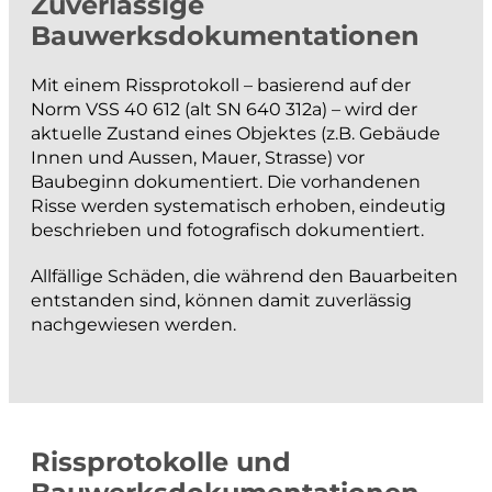
Zuverlässige
projektieren und bauen
Bauwerksdokumentationen
Strassenbau
Mit einem Rissprotokoll – basierend auf der
Norm VSS 40 612 (alt SN 640 312a) – wird der
Kanalisationsbau
aktuelle Zustand eines Objektes (z.B. Gebäude
Werkleitungen
Innen und Aussen, Mauer, Strasse) vor
Anlagen der Siedlungswasserwirtschaft
Baubeginn dokumentiert. Die vorhandenen
Risse werden systematisch erhoben, eindeutig
Wasserbau
beschrieben und fotografisch dokumentiert.
Güterwege, Drainagen und Bewässerung
Allfällige Schäden, die während den Bauarbeiten
BIM
entstanden sind, können damit zuverlässig
nachgewiesen werden.
messen und dokumentieren
Katasternachführung
Bau- und Ingenieurvermessung
Rissprotokolle und
Monitoring