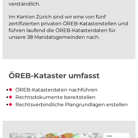
Architektur- und Objektvermessung
verständlich.
Beweissicherung
Im Kanton Zürich sind wir eine von fünf
Werkinformationen
zertifizierten privaten ÖREB-Katasterstellen und
führen laufend die ÖREB-Katasterdaten für
Abflussmessungen
unsere 38 Mandatsgemeinden nach.
Vertrieb Emlid
prüfen und kontrollieren
ÖREB-Kataster umfasst
Baurecht
Baupolizei
ÖREB-Katasterdaten nachführen
Feuerpolizei
Rechtsdokumente bereitstellen
Zivilschutz
Rechtsverbindliche Plangrundlagen erstellen
Liegenschaftsentwässerung
analysieren und visualisieren