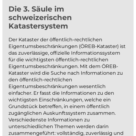
projektieren und bauen
Die 3. Säule im
schweizerischen
Strassenbau
Katastersystem
Kanalisationsbau
Der Kataster der öffentlich-rechtlichen
Werkleitungen
Eigentumsbeschränkungen (ÖREB-Kataster) ist
Anlagen der Siedlungswasserwirtschaft
das zuverlässige, offizielle Informationssystem
Wasserbau
für die wichtigsten öffentlich-rechtlichen
Eigentumsbeschränkungen. Mit dem ÖREB-
Güterwege, Drainagen und Bewässerung
Kataster wird die Suche nach Informationen zu
BIM
den öffentlich-rechtlichen
Eigentumsbeschränkungen wesentlich
einfacher. Er fasst die Informationen zu den
messen und dokumentieren
wichtigsten Einschränkungen, welche ein
Grundstück betreffen, in einem öffentlich
Katasternachführung
zugänglichen Auskunftssystem zusammen.
Verschiedenste Informationen zu
Bau- und Ingenieurvermessung
unterschiedlichen Themen werden darin
Monitoring
zusammengeführt: vollständig, zuverlässig und