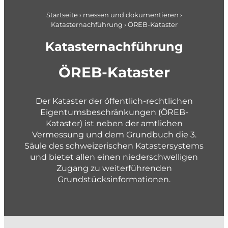
Pläne + Daten
Berufseinstieg
Applikationsentwicklung
Startseite
›
messen und dokumentieren
›
Katasternachführung
›
ÖREB-Kataster
Planung im Brandschutz
gemeindenahe Betriebe + Werke
Katasternachführung
planen und gestalten
ÖREB-Kataster
Konzepte und Studien
Richt- und Nutzungsplanung
Der Kataster der öffentlich-rechtlichen
Eigentumsbeschränkungen (ÖREB-
Gestaltungspläne und Gebietsentwicklung
Kataster) ist neben der amtlichen
Quartier- und Erschliessungsplanung
Vermessung und dem Grundbuch die 3.
Säule des schweizerischen Katastersystems
Verkehrs- und Mobilitätsplanung
und bietet allen einen niederschwelligen
Siedlungsentwässerung und GEP
Zugang zu weiterführenden
Wasserversorgung und GWP
Grundstücksinformationen.
Private + Unternehmen
Gewässer und Naturgefahren
Landmanagement